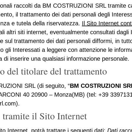
rsonali raccolti da BM COSTRUZIONI SRL tramite cana
o, il trattamento dei dati personali degli Interessa
renza e tutela della riservatezza.
Il Sito Internet cont
 altri siti internet, eventualmente consultati dagli In
sul trattamento dei dati personali difformi, in tutt
i Interessati a leggere con attenzione le informati
 di inserire una qualsiasi informazione personale.
to del titolare del trattamento
TRUZIONI SRL (di seguito, “
BM COSTRUZIONI SR
ARCONI 40 20900 – Monza(MB) (tel: +39 3397131
rl.com).
i tramite il Sito Internet
ito Internet, potrà trattare i seguenti dati:
Dati racc