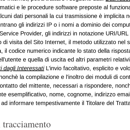
rmatici e le procedure software preposte al funzion
lcuni dati personali la cui trasmissione è implicita 
ntrano gli indirizzi IP o i nomi a dominio dei compute
et Service Provider, gli indirizzi in notazione URI/U
o di visita del Sito Internet, il metodo utilizzato nel 
a, il codice numerico indicante lo stato della rispos
l’utente e quella di uscita ed altri parametri relativ
 dagli Interessati
L’invio facoltativo, esplicito e vol
nonchè la compilazione e l’inoltro dei moduli di cont
ntatto del mittente, necessari a rispondere, nonchè d
te esemplificativo, nome, cognome, indirizzo email)
si e ad informare tempestivamente il Titolare del Tra
di tracciamento