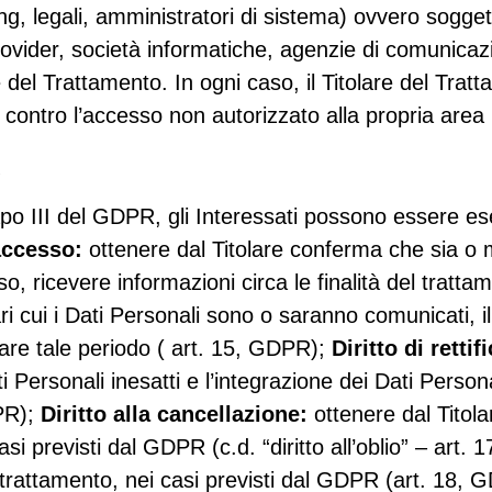
, legali, amministratori di sistema) ovvero soggetti
g provider, società informatiche, agenzie di comunica
re del Trattamento. In ogni caso, il Titolare del Tratt
 contro l’accesso non autorizzato alla propria area 
i
po III del GDPR, gli Interessati possono essere eser
 accesso:
ottenere dal Titolare conferma che sia o 
o, ricevere informazioni circa le finalità del trattam
ari cui i Dati Personali sono o saranno comunicati, 
nare tale periodo ( art. 15, GDPR);
Diritto di rettif
 Dati Personali inesatti e l’integrazione dei Dati Per
DPR);
Diritto alla cancellazione:
ottenere dal Titolar
asi previsti dal GDPR (c.d. “diritto all’oblio” – art
el trattamento, nei casi previsti dal GDPR (art. 18,