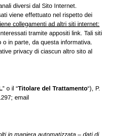
li diversi dal Sito Internet.
ti viene effettuato nel rispetto dei
iene collegamenti ad altri siti internet:
teressati tramite appositi link. Tali siti
o o in parte, da questa informativa.
ve privacy di ciascun altro sito al
L
” o il “
Titolare del Trattamento
“), P.
297; email
olti in maniera automatizzata – dati di