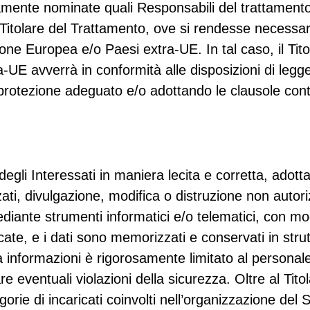
tamente nominate quali Responsabili del trattamento.
l Titolare del Trattamento, ove si rendesse necessar
nione Europea e/o Paesi extra-UE. In tal caso, il Ti
ra-UE avverrà in conformità alle disposizioni di legg
 protezione adeguato e/o adottando le clausole contr
ti degli Interessati in maniera lecita e corretta, ado
ti, divulgazione, modifica o distruzione non autorizz
ediante strumenti informatici e/o telematici, con mo
dicate, e i dati sono memorizzati e conservati in stru
a informazioni è rigorosamente limitato al personale 
 eventuali violazioni della sicurezza. Oltre al Titol
rie di incaricati coinvolti nell’organizzazione del 