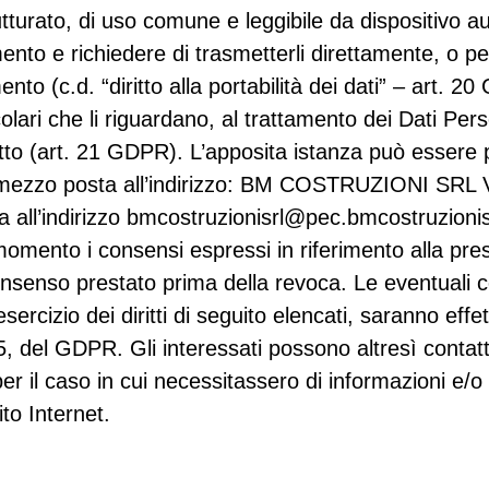
utturato, di uso comune e leggibile da dispositivo au
tamento e richiedere di trasmetterli direttamente, o 
amento (c.d. “diritto alla portabilità dei dati” – art. 
icolari che li riguardano, al trattamento dei Dati Pe
retto (art. 21 GDPR). L’apposita istanza può essere 
zo posta all’indirizzo: BM COSTRUZIONI SRL
 all’indirizzo bmcostruzionisrl@pec.bmcostruzionis
momento i consensi espressi in riferimento alla pre
consenso prestato prima della revoca. Le eventuali 
izio dei diritti di seguito elencati, saranno effe
ma 5, del GDPR. Gli interessati possono altresì c
il caso in cui necessitassero di informazioni e/o 
ito Internet.