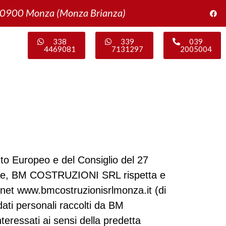
20900 Monza (Monza Brianza)
338
339
039
4469081
7131297
2005004
to Europeo e del Consiglio del 27
gente, BM COSTRUZIONI SRL rispetta e
ternet www.bmcostruzionisrlmonza.it (di
ati personali raccolti da BM
teressati ai sensi della predetta